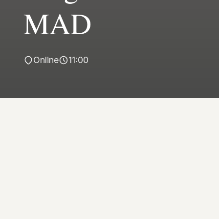
MAD
Online
11:00
Venerdì 8 maggio alle ore 11.00
si terrà,
in diretta nazionale, l’
evento di
disseminazione finale
del
progetto MAD