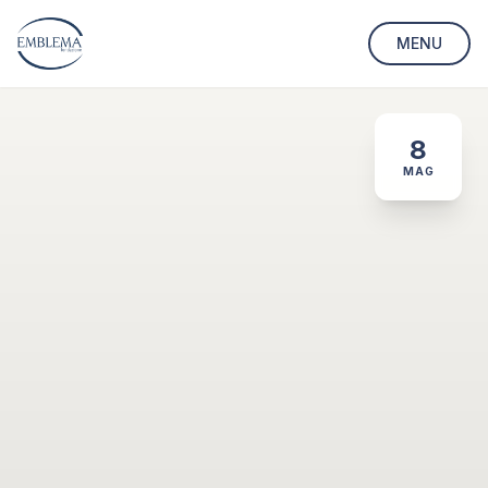
MENU
8
MAG